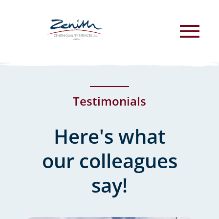
to
main
content
Testimonials
Here's what
our colleagues
say!