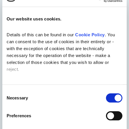
das Leben zu finanzieren, dass ich
momentan führe. In meinem ersten Jahr hier
Our website uses cookies.
haben sich meine Lebensumstände sehr
verändert und die Arbeit konnte ich immer
Details of this can be found in our
Cookie Policy
. You
flexibel anpassen. Als ich anfing parallel
can consent to the use of cookies in their entirety or -
Tätowierer zu werden, war es kein Thema
with the exception of cookies that are technically
meine Schichten dauerhaft auf meine
necessary for the operation of the website - make a
Bedürfnisse anzupassen. Meine
selection of those cookies that you wish to allow or
Vorgesetzten sind nicht nur hilfsbereit und
reject.
freundlich, sondern beschäftigen sich direkt
mit meinen Anliegen bis eine Lösung da ist.
Das und der offene ungezwungene Alltag
Consent
hier bilden die Grundlage für ein
Necessary
Selection
Arbeitsklima, in dem ich mich wirklich gut
aufgehoben fühle. Abgesehen von den
Preferences
angenehmen Arbeitsbedingungen lohnt sich
eine Zeit hier im Mittelmeer auch schon um